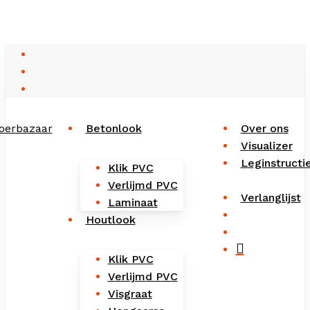
Close
Cart
Skip
Cart
to
main
facebook
content
instagram
phone
Betonlook
Over ons
Visualizer
Leginstructi
Klik PVC
Verlijmd PVC
Verlanglijst
Laminaat
search
Houtlook
account
Klik PVC
Verlijmd PVC
Visgraat