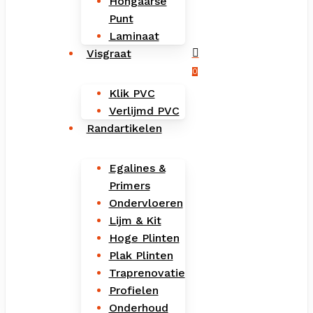
Hongaarse
Punt
Laminaat
Visgraat
Menu
search
account
0
Klik PVC
Verlijmd PVC
Randartikelen
Egalines &
Primers
Ondervloeren
Lijm & Kit
Hoge Plinten
Plak Plinten
Traprenovatie
Profielen
Onderhoud